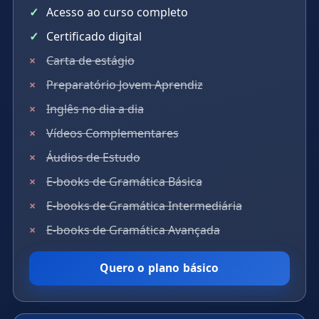
Acesso ao curso completo
Certificado digital
Carta de estágio
Preparatório Jovem Aprendiz
Inglês no dia a dia
Vídeos Complementares
Áudios de Estudo
E-books de Gramática Básica
E-books de Gramática Intermediária
E-books de Gramática Avançada
Quero o plano básico