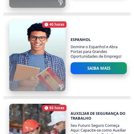
RECEPCIONISTA
1272 alunos
40 horas
Carga Horária
ESPANHOL
Domine o Espanhol e Abra
Portas para Grandes
Oportunidades de Emprego!
SAIBA MAIS
ESPANHOL
2041 alunos
80 horas
Carga Horária
AUXILIAR DE SEGURANÇA DO
TRABALHO
Seu Futuro Seguro Começa
Aqui: Capacite-se como Auxiliar