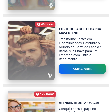
MARKETING DIGITAL
1836 alunos
40 horas
Carga Horária
CORTE DE CABELO E BARBA
MASCULINO
Transforme Cortes em
Oportunidades: Descubra o
Mundo do Corte de Cabelo e
Barba, sua Chave para um
Emprego com Estilo e
Rendimento!
SAIBA MAIS
CORTE DE CABELO E
BARBA MASCULINO
122 horas
3254 alunos
Carga Horária
ATENDENTE DE FARMÁCIA
Conquiste seu Espaço no