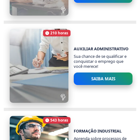
AUXILIAR VETERINÁRIO
1447 alunos
210 horas
Carga Horária
AUXILIAR ADMINISTRATIVO
Sua chance de se qualificar e
conquistar o emprego que
você merece!
SAIBA MAIS
AUXILIAR
ADMINISTRATIVO
543 horas
27294 alunos
Carga Horária
FORMAÇÃO INDUSTRIAL
Aprenda sobre processos de