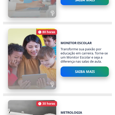
SAIBA MAIS
SECRETARIA ESCOLAR
8154 alunos
80 horas
Carga Horária
MONITOR ESCOLAR
Transforme sua paixão por
educação em carreira. Torne-se
um Monitor Escolar e seja a
diferença nas salas de aula.
SAIBA MAIS
MONITOR ESCOLAR
7268 alunos
30 horas
Carga Horária
METROLOGIA