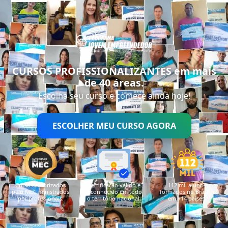
CURSOS PROFISSIONALIZANTES
em mais
de 40 áreas.
Escolha seu curso e comece ainda hoje!
ESCOLHER MEU CURSO AGORA
Cursos autorizados
Certificação válido e
112 mil alunos
pelo MEC ministrados
reconhecido em todo
formados no Brasil e
por profissionais.
o território nacional.
em +14 países.