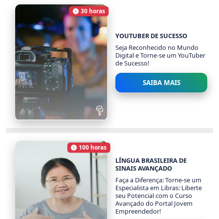
PROFISSIONAL
30 horas
1703 alunos
Carga Horária
YOUTUBER DE SUCESSO
Seja Reconhecido no Mundo
Digital e Torne-se um YouTuber
de Sucesso!
SAIBA MAIS
YOUTUBER DE SUCESSO
1004 alunos
100 horas
Carga Horária
LÍNGUA BRASILEIRA DE
SINAIS AVANÇADO
Faça a Diferença: Torne-se um
Especialista em Libras: Liberte
seu Potencial com o Curso
Avançado do Portal Jovem
Empreendedor!