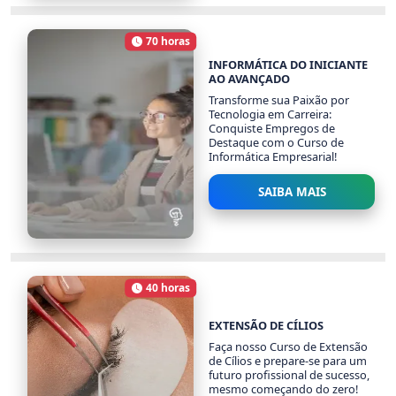
FORMAÇÃO
EMPRESARIAL
70 horas
2854 alunos
Carga Horária
INFORMÁTICA DO INICIANTE
AO AVANÇADO
Transforme sua Paixão por
Tecnologia em Carreira:
Conquiste Empregos de
Destaque com o Curso de
Informática Empresarial!
SAIBA MAIS
INFORMÁTICA DO
INICIANTE AO
AVANÇADO
40 horas
Carga Horária
1667 alunos
EXTENSÃO DE CÍLIOS
Faça nosso Curso de Extensão
de Cílios e prepare-se para um
futuro profissional de sucesso,
mesmo começando do zero!