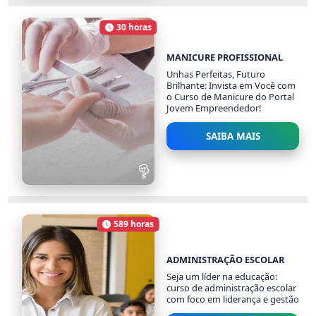
INGLÊS DO BÁSICO AO
AVANÇADO
30 horas
1116 alunos
Carga Horária
MANICURE PROFISSIONAL
Unhas Perfeitas, Futuro
Brilhante: Invista em Você com
o Curso de Manicure do Portal
Jovem Empreendedor!
SAIBA MAIS
MANICURE
PROFISSIONAL
589 horas
1625 alunos
Carga Horária
ADMINISTRAÇÃO ESCOLAR
Seja um líder na educação:
curso de administração escolar
com foco em liderança e gestão