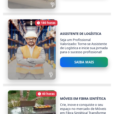
SABONETES ARTESANAIS
1029 alunos
180 horas
Carga Horária
ASSISTENTE DE LOGÍSTICA
Seja um Profissional
Valorizado: Torne-se Assistente
de Logística e inicie sua jornada
para o sucesso profissional!
SAIBA MAIS
ASSISTENTE DE
LOGÍSTICA
40 horas
1143 alunos
Carga Horária
MÓVEIS EM FIBRA SINTÉTICA
Crie, inove e conquiste o seu
espaço no mercado de Móveis
em Fibra Sintética! Transforme