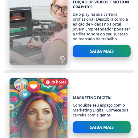
EDIÇÃO DE VÍDEOS E MOTION
GRAPHICS
Dê o play na sua carreira
profissional! Descubra como a
edição de vídeos no Portal
Jovem Empreendedor pode ser
a trilha sonora do seu sucesso
no mercado de trabalho.
SAIBA MAIS
EDIÇÃO DE VÍDEOS E
MOTION GRAPHICS
79 horas
3142 alunos
Carga Horária
MARKETING DIGITAL
Conquiste seu espaço com o
Marketing Digital: Comece sua
carreira com a gente!
SAIBA MAIS