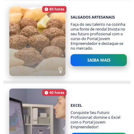
1524 alunos
80 horas
Carga Horária
SALGADOS ARTESANAIS
Faça do seu talento na cozinha
uma fonte de renda! Invista no
seu futuro profissional com o
curso do Portal Jovem
Empreendedor e destaque-se
no mercado.
SAIBA MAIS
SALGADOS ARTESANAIS
1373 alunos
40 horas
Carga Horária
EXCEL
Conquiste Seu Futuro
Profissional: domine o Excel
com o Portal Jovem
Empreendedor!