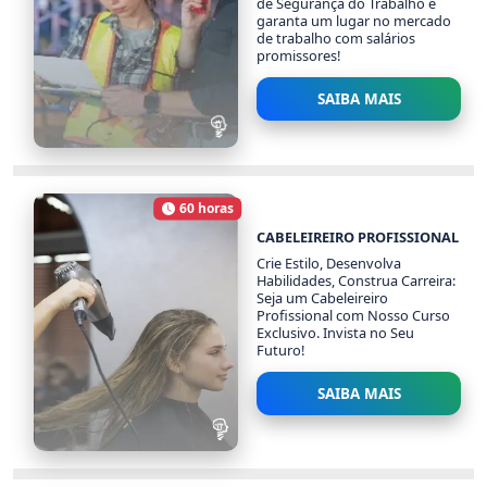
de Segurança do Trabalho e
garanta um lugar no mercado
de trabalho com salários
promissores!
SAIBA MAIS
AUXILIAR DE
SEGURANÇA DO
TRABALHO
60 horas
Carga Horária
1981 alunos
CABELEIREIRO PROFISSIONAL
Crie Estilo, Desenvolva
Habilidades, Construa Carreira:
Seja um Cabeleireiro
Profissional com Nosso Curso
Exclusivo. Invista no Seu
Futuro!
SAIBA MAIS
CABELEIREIRO