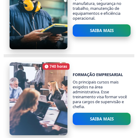
manufatura, segurança no
trabalho, manutenção de
equipamentos e eficiência
operacional.
SAIBA MAIS
FORMAÇÃO INDUSTRIAL
1681 alunos
740 horas
Carga Horária
FORMAÇÃO EMPRESARIAL
Os principais cursos mais
exigidos na área
administrativa. Esse
treinamento visa formar você
para cargos de supervisão e
chefia.
SAIBA MAIS