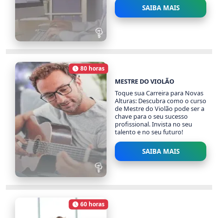
SAIBA MAIS
EXCEL
1159 alunos
80 horas
Carga Horária
MESTRE DO VIOLÃO
Toque sua Carreira para Novas
Alturas: Descubra como o curso
de Mestre do Violão pode ser a
chave para o seu sucesso
profissional. Invista no seu
talento e no seu futuro!
SAIBA MAIS
MESTRE DO VIOLÃO
1113 alunos
60 horas
Carga Horária