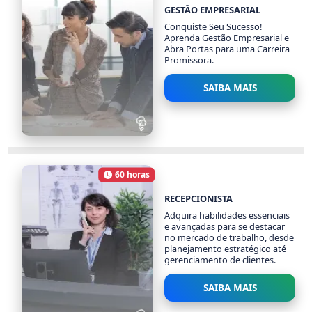
GESTÃO EMPRESARIAL
Conquiste Seu Sucesso!
Aprenda Gestão Empresarial e
Abra Portas para uma Carreira
Promissora.
SAIBA MAIS
GESTÃO EMPRESARIAL
1557 alunos
60 horas
Carga Horária
RECEPCIONISTA
Adquira habilidades essenciais
e avançadas para se destacar
no mercado de trabalho, desde
planejamento estratégico até
gerenciamento de clientes.
SAIBA MAIS