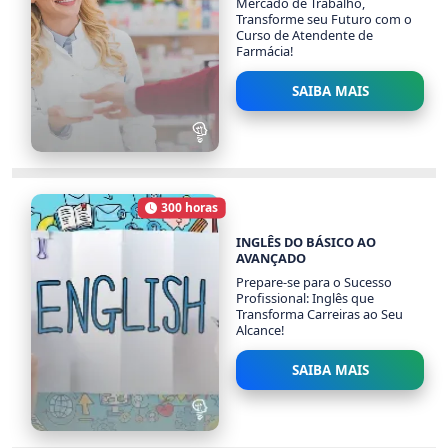
Mercado de Trabalho,
Transforme seu Futuro com o
Curso de Atendente de
Farmácia!
SAIBA MAIS
ATENDENTE DE
FARMÁCIA
300 horas
1023 alunos
Carga Horária
INGLÊS DO BÁSICO AO
AVANÇADO
Prepare-se para o Sucesso
Profissional: Inglês que
Transforma Carreiras ao Seu
Alcance!
SAIBA MAIS