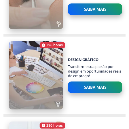
SAIBA MAIS
EXTENSÃO DE CÍLIOS
972 alunos
396 horas
Carga Horária
DESIGN GRÁFICO
Transforme sua paixão por
design em oportunidades reais
de emprego!
SAIBA MAIS
DESIGN GRÁFICO
8072 alunos
280 horas
Carga Horária