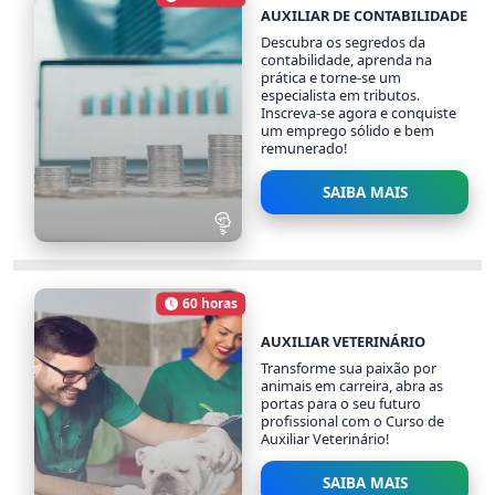
Carga Horária
AUXILIAR DE CONTABILIDADE
Descubra os segredos da
contabilidade, aprenda na
prática e torne-se um
especialista em tributos.
Inscreva-se agora e conquiste
um emprego sólido e bem
remunerado!
SAIBA MAIS
AUXILIAR DE
CONTABILIDADE
60 horas
2486 alunos
Carga Horária
AUXILIAR VETERINÁRIO
Transforme sua paixão por
animais em carreira, abra as
portas para o seu futuro
profissional com o Curso de
Auxiliar Veterinário!
SAIBA MAIS