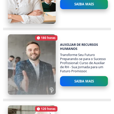
SAIBA MAIS
ADMINISTRAÇÃO
ESCOLAR
180 horas
2035 alunos
Carga Horária
AUXILIAR DE RECURSOS
HUMANOS
Transforme Seu Futuro
Preparando-se para o Sucesso
Profissional: Curso de Auxiliar
de RH - Sua Jornada para um
Futuro Promissor.
SAIBA MAIS
AUXILIAR DE RECURSOS
HUMANOS
120 horas
1476 alunos
Carga Horária