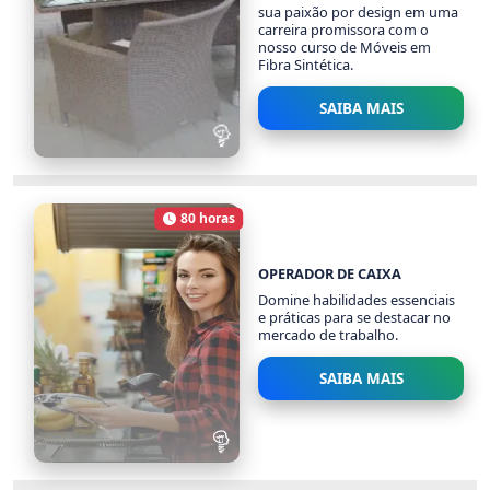
sua paixão por design em uma
carreira promissora com o
nosso curso de Móveis em
Fibra Sintética.
SAIBA MAIS
MÓVEIS EM FIBRA
SINTÉTICA
80 horas
1424 alunos
Carga Horária
OPERADOR DE CAIXA
Domine habilidades essenciais
e práticas para se destacar no
mercado de trabalho.
SAIBA MAIS
OPERADOR DE CAIXA