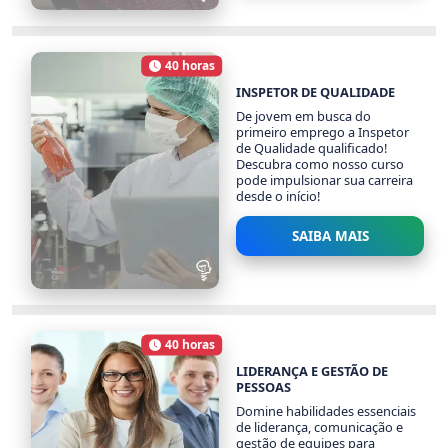
TÉCNICAS DE
ATENDIMENTO AO
CLIENTE
40 horas
Carga Horária
1029 alunos
INSPETOR DE QUALIDADE
De jovem em busca do
primeiro emprego a Inspetor
de Qualidade qualificado!
Descubra como nosso curso
pode impulsionar sua carreira
desde o início!
SAIBA MAIS
INSPETOR DE
QUALIDADE
40 horas
938 alunos
Carga Horária
LIDERANÇA E GESTÃO DE
PESSOAS
Domine habilidades essenciais
de liderança, comunicação e
gestão de equipes para