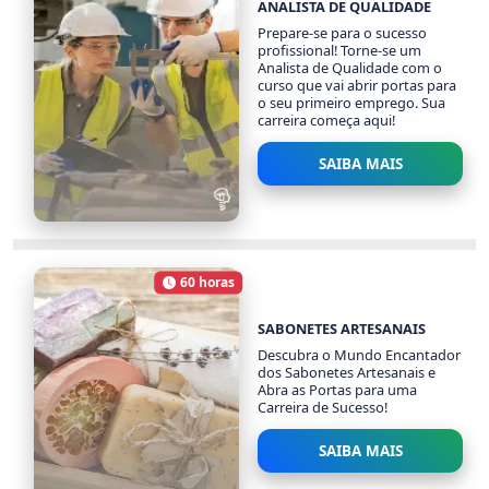
ANALISTA DE QUALIDADE
Prepare-se para o sucesso
profissional! Torne-se um
Analista de Qualidade com o
curso que vai abrir portas para
o seu primeiro emprego. Sua
carreira começa aqui!
SAIBA MAIS
ANALISTA DE
QUALIDADE
60 horas
1426 alunos
Carga Horária
SABONETES ARTESANAIS
Descubra o Mundo Encantador
dos Sabonetes Artesanais e
Abra as Portas para uma
Carreira de Sucesso!
SAIBA MAIS