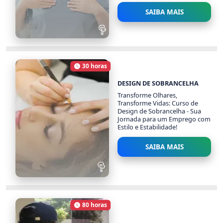
SAIBA MAIS
LÍNGUA BRASILEIRA DE
SINAIS AVANÇADO
30 horas
954 alunos
Carga Horária
DESIGN DE SOBRANCELHA
Transforme Olhares,
Transforme Vidas: Curso de
Design de Sobrancelha - Sua
Jornada para um Emprego com
Estilo e Estabilidade!
SAIBA MAIS
DESIGN DE
SOBRANCELHA
80 horas
1172 alunos
Carga Horária