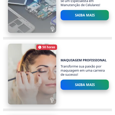
se um Especialista em
Manutenção de Celulares!
SAIBA MAIS
MANUTENÇÃO DE
CELULARES
50 horas
18848 alunos
Carga Horária
MAQUIAGEM PROFISSIONAL
Transforme sua paixão por
maquiagem em uma carreira
de sucesso!
SAIBA MAIS
MAQUIAGEM
PROFISSIONAL