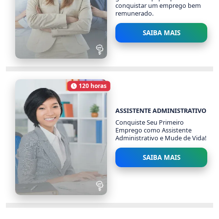
conquistar um emprego bem
remunerado.
SAIBA MAIS
LIDERANÇA E GESTÃO DE
PESSOAS
120 horas
832 alunos
Carga Horária
ASSISTENTE ADMINISTRATIVO
Conquiste Seu Primeiro
Emprego como Assistente
Administrativo e Mude de Vida!
SAIBA MAIS
ASSISTENTE
ADMINISTRATIVO