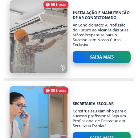
50 horas
2095 alunos
Carga Horária
INSTALAÇÃO E MANUTENÇÃO
DE AR CONDICIONADO
Ar Condicionado: A Profissão
do Futuro ao Alcance das Suas
Mãos! Prepare-se para o
Sucesso com Nosso Curso
Exclusivo.
SAIBA MAIS
INSTALAÇÃO E
MANUTENÇÃO DE AR
CONDICIONADO
80 horas
Carga Horária
1840 alunos
SECRETARIA ESCOLAR
Construa seu caminho para o
sucesso profissional, Seja um
Profissional de Destaque em
Secretaria Escolar!