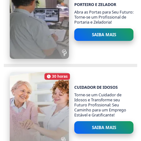
PORTEIRO E ZELADOR
Abra as Portas para Seu Futuro:
Torne-se um Profissional de
Portaria e Zeladoria!
SAIBA MAIS
PORTEIRO E ZELADOR
1294 alunos
30 horas
Carga Horária
CUIDADOR DE IDOSOS
Torne-se um Cuidador de
Idosos e Transforme seu
Futuro Profissional: Seu
Caminho para um Emprego
Estável e Gratificante!
SAIBA MAIS