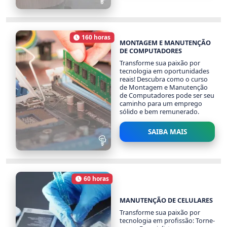
CUIDADOR DE IDOSOS
1473 alunos
160 horas
Carga Horária
MONTAGEM E MANUTENÇÃO
DE COMPUTADORES
Transforme sua paixão por
tecnologia em oportunidades
reais! Descubra como o curso
de Montagem e Manutenção
de Computadores pode ser seu
caminho para um emprego
sólido e bem remunerado.
SAIBA MAIS
MONTAGEM E
MANUTENÇÃO DE
COMPUTADORES
60 horas
Carga Horária
7254 alunos
MANUTENÇÃO DE CELULARES
Transforme sua paixão por
tecnologia em profissão: Torne-